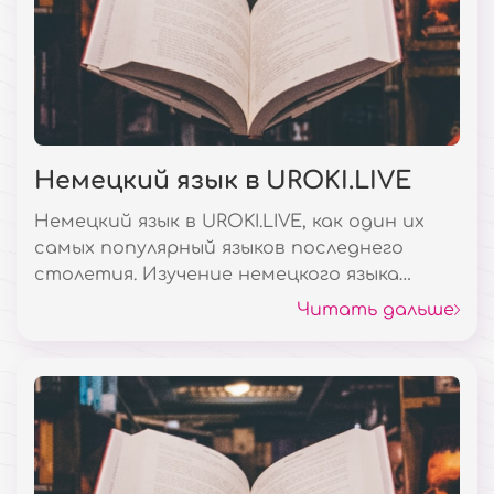
Немецкий язык в UROKI.LIVE
Немецкий язык в UROKI.LIVE, как один их
самых популярный языков последнего
столетия. Изучение немецкого языка
сейчас очень популярно в современном
Читать дальше
мире. Одной из главных причин данной
тенденции является доступное и
престижное образование в Германии.